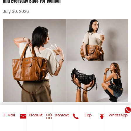
And Everyday Bags For Women
July 30, 2026
Custom Tote Bags In Bulk: A Wholesale Guide To Branded
E-Mail
Produkt
Kontakt
Top
WhatsApp
Promotional Totes
July 29, 2026