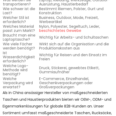
Was werden sie
Laptop, Kleidung, Werkzeuge, Outdoor-
transportieren?
Ausrüstung, Haustierbedarf
Wie schwer ist die
Bestimmt Riemen, Polster, Gurt und
Last?
Konstruktion
Welcher Stil ist
Business, Outdoor, Mode, Freizeit,
erforderlich?
Werbeartikel
Welches Material
Nylon, Polyester, Segeltuch, Leder,
passt zum Markt?
beschichtetes Gewebe
Braucht man eine
Wichtig für Arbeits- und Schultaschen
Laptoptasche?
Wie viele Fächer
Wirkt sich auf die Organisation und die
werden benötigt?
Produktionskosten aus
Ist
Wichtig für Reisen und den Einsatz im
Wasserdichtigkeit
Freien
erforderlich?
Welche Logo-
Druck, Stickerei, gewebtes Etikett,
Methode wird
Gummiaufnäher
benötigt?
Welche
E-Commerce, Einzelhandel,
Verpackung wird
Geschenkverpackungen oder
erwartet?
Großverpackungen
Als in China ansässiger Hersteller von maßgeschneiderten
Taschen und Haustierprodukten bieten wir OEM-, ODM- und
Eigenmarkenlösungen für globale B2B-Kunden an. Unser
Sortiment umfasst maßgeschneiderte Taschen, Rucksäcke,