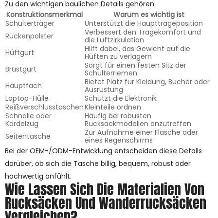
Zu den wichtigen baulichen Details gehören:
Konstruktionsmerkmal
Warum es wichtig ist
Schulterträger
Unterstützt die Haupttrageposition
Verbessert den Tragekomfort und
Rückenpolster
die Luftzirkulation
Hilft dabei, das Gewicht auf die
Hüftgurt
Hüften zu verlagern
Sorgt für einen festen Sitz der
Brustgurt
Schulterriemen
Bietet Platz für Kleidung, Bücher oder
Hauptfach
Ausrüstung
Laptop-Hülle
Schützt die Elektronik
Reißverschlusstaschen
Kleinteile ordnen
Schnalle oder
Häufig bei robusten
Kordelzug
Rucksackmodellen anzutreffen
Zur Aufnahme einer Flasche oder
Seitentasche
eines Regenschirms
Bei der OEM-/ODM-Entwicklung entscheiden diese Details
darüber, ob sich die Tasche billig, bequem, robust oder
hochwertig anfühlt.
Wie Lassen Sich Die Materialien Von
Rucksäcken Und Wanderrucksäcken
Vergleichen?