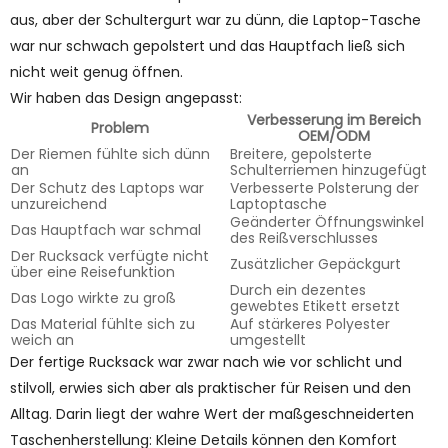
aus, aber der Schultergurt war zu dünn, die Laptop-Tasche
war nur schwach gepolstert und das Hauptfach ließ sich
nicht weit genug öffnen.
Wir haben das Design angepasst:
Verbesserung im Bereich
Problem
OEM/ODM
Der Riemen fühlte sich dünn
Breitere, gepolsterte
an
Schulterriemen hinzugefügt
Der Schutz des Laptops war
Verbesserte Polsterung der
unzureichend
Laptoptasche
Geänderter Öffnungswinkel
Das Hauptfach war schmal
des Reißverschlusses
Der Rucksack verfügte nicht
Zusätzlicher Gepäckgurt
über eine Reisefunktion
Durch ein dezentes
Das Logo wirkte zu groß
gewebtes Etikett ersetzt
Das Material fühlte sich zu
Auf stärkeres Polyester
weich an
umgestellt
Der fertige Rucksack war zwar nach wie vor schlicht und
stilvoll, erwies sich aber als praktischer für Reisen und den
Alltag. Darin liegt der wahre Wert der maßgeschneiderten
Taschenherstellung: Kleine Details können den Komfort