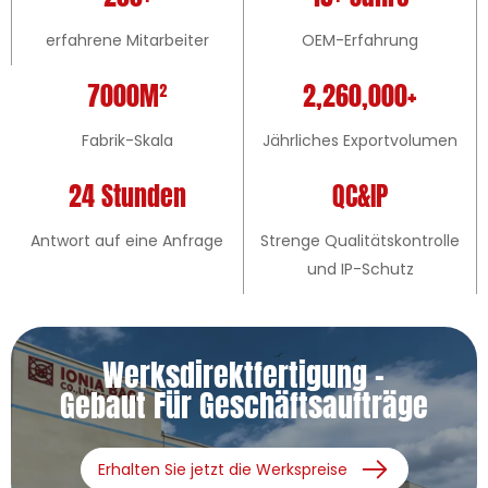
erfahrene Mitarbeiter
OEM-Erfahrung
7000M²
2,260,000+
Fabrik-Skala
Jährliches Exportvolumen
24 Stunden
QC&IP
Antwort auf eine Anfrage
Strenge Qualitätskontrolle
und IP-Schutz
Werksdirektfertigung -
Gebaut Für Geschäftsaufträge
Erhalten Sie jetzt die Werkspreise