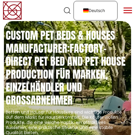
Deutsch
CUSTOM PET BEDS & HOUSES
MANUFACTURER:FACTORY-
DIRECT PET BED AND PET HOUSE
PRODUCTION FÜR MARKEN,
EINZELHÄNDLER UND
GROSSABNEHMER
Betten und Häuser für Haustiere sind wichtige Produkte
auf dem Markt für Haustierkomfort. Die Käufer wollen
Produkte, die eine weiche Haptik, ein attraktives
Aussehen, eine praktische Struktur und eine stabile
Qualität bieten.