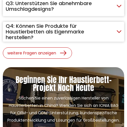
Q3:
Unterstützen Sie abnehmbare
Umschlagdesigns?
Q4:
Können Sie Produkte für
Haustierbetten als Eigenmarke
herstellen?
weitere Fragen anzeigen
Beginnen Sie Ihr Haustierbett-
Projekt Noch Heute
Suchen Sie einen zuverlässigen Hersteller von
Haustierbetten in China? Wenden Sie sich an IONIA BAG
für OEM- und ODM-Unterstützung, kundenspezifische
Produktentwicklung und Lösungen für Großbestellungen.