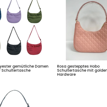
olyester gemütliche Damen
Rosa gestepptes Hobo
 Schultertasche
Schultertasche mit golde
Hardware