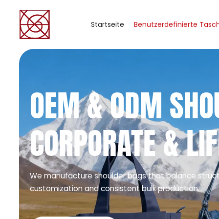
Startseite
Benutzerdefinierte Tasc
OEM & ODM SHOU
CORPORATE & LI
We manufacture shoulder bags that balance structure
customization and consistent bulk production.