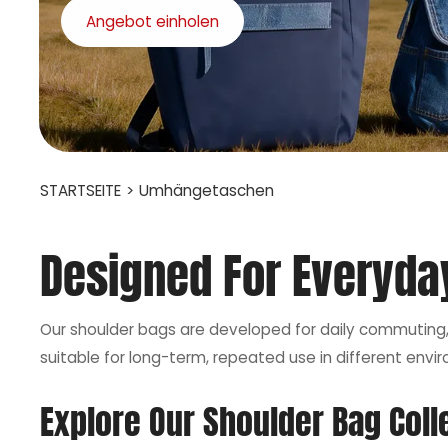
Angebot einholen
STARTSEITE
>
Umhängetaschen
Designed For Everyday
Our shoulder bags are developed for daily commuting, 
suitable for long-term, repeated use in different envi
Explore Our Shoulder Bag Coll