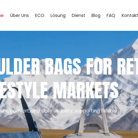
he
Über Uns
ECO
Lösung
Dienst
Blog
FAQ
Kontak
LDER BAGS FOR RET
FESTYLE MARKETS
, comfort, and daily usability, supporting flexible