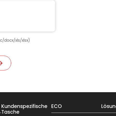
/docx/xls/xlsx)
Kundenspezifische
ECO
Lösun
Tasche