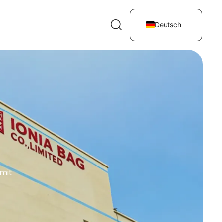
t
Deutsch
 mit