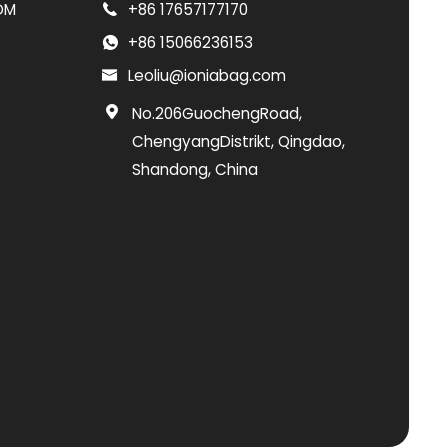
DM
+86 17657177170
+86 15066236153
Leoliu@ioniabag.com
No.206GuochengRoad,
ChengyangDistrikt, Qingdao,
Shandong, China