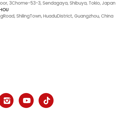
loor, 3Chome-53-3, Sendagaya, Shibuya, Tokio, Japan
ZHOU
gRoad, ShilingTown, HuaduDistrict, Guangzhou, China