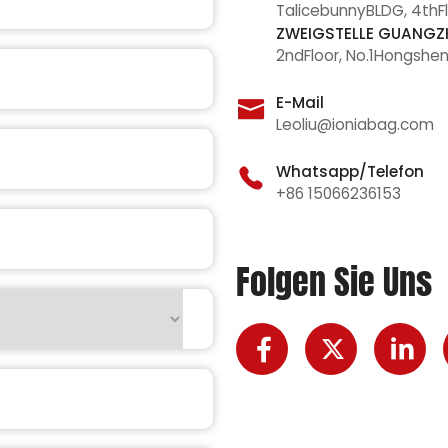
TalicebunnyBLDG, 4thF
ZWEIGSTELLE GUANG
2ndFloor, No.1Hongshen
E-Mail
Leoliu@ioniabag.com
Whatsapp/Telefon
+86 15066236153
Folgen Sie Uns