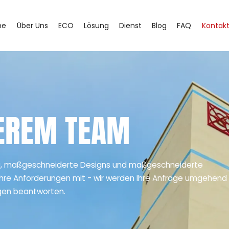
he
Über Uns
ECO
Lösung
Dienst
Blog
FAQ
Kontak
SEREM TEAM
g, maßgeschneiderte Designs und maßgeschneiderte
Ihre Anforderungen mit - wir werden Ihre Anfrage umgehend
ngen beantworten.