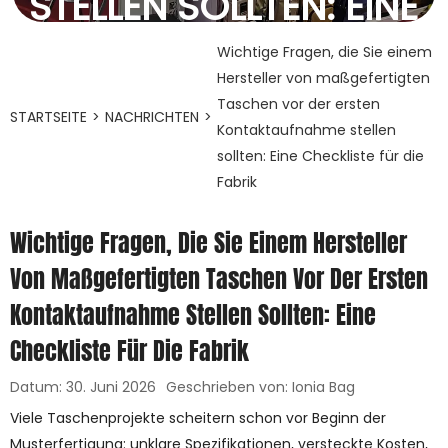
TELLEN SOLLTEN: EINE C
HECKLISTE FÜR DIE F
Wichtige Fragen, die Sie einem
Hersteller von maßgefertigten
ABRIK
Taschen vor der ersten
STARTSEITE
>
NACHRICHTEN
>
Kontaktaufnahme stellen
30. Juni 2026
sollten: Eine Checkliste für die
Fabrik
Wichtige Fragen, Die Sie Einem Hersteller
Von Maßgefertigten Taschen Vor Der Ersten
Kontaktaufnahme Stellen Sollten: Eine
Checkliste Für Die Fabrik
Datum: 30. Juni 2026
Geschrieben von: Ionia Bag
Viele Taschenprojekte scheitern schon vor Beginn der
Musterfertigung: unklare Spezifikationen, versteckte Kosten,