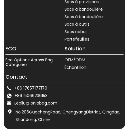
Sacs à provisions
Sacs à bandoulière
Sacs à bandoulière
Sacs à outils
Sacs cabas
Portefeuilles
ECO
Solution
Eco Options Across Bag
OEM/ODM
Categories
Échantillon
Contact
+86 17657177170
+86 15066236153
Leoliu@ioniabag.com
No.206GuochengRoad, ChengyangDistrict, Qingdao,
Shandong, Chine