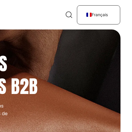
Français
S
S B2B
es
s de