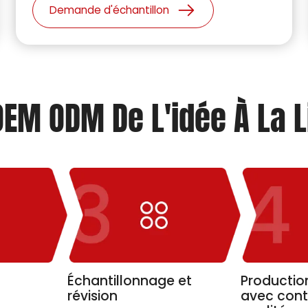
accessoires et la faisabilité de la fabrication.
Demande d'échantillon
 OEM ODM De L'idée À La L
Échantillonnage et
Productio
révision
avec cont