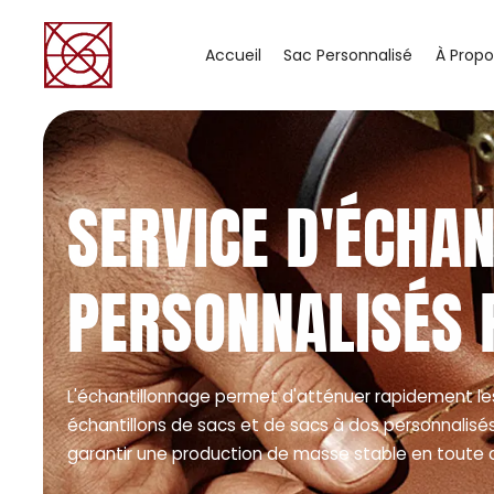
Accueil
Sac Personnalisé
À Propo
SERVICE D'ÉCHA
PERSONNALISÉS 
L'échantillonnage permet d'atténuer rapidement le
échantillons de sacs et de sacs à dos personnalisés e
garantir une production de masse stable en toute 