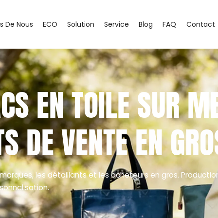
s De Nous
ECO
Solution
Service
Blog
FAQ
Contact
ACS EN TOILE SUR M
TS DE VENTE EN GRO
marques, les détaillants et les acheteurs en gros. Productio
sonnalisation.