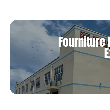
Fourniture 
E