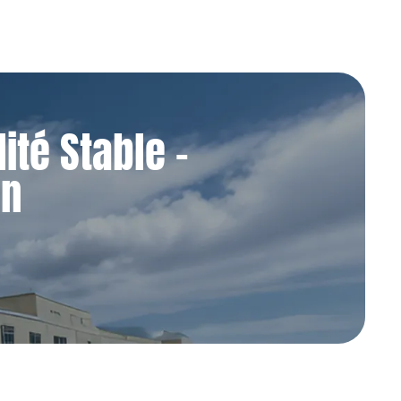
ité Stable -
on