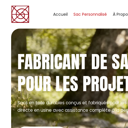
Accueil
Sac Personnalisé
À Propo
FABRICANT DE S
POUR LES PROJE
Sacs en toile durables conçus et fabriqués pour les 
directe en usine avec assistance complète à la per