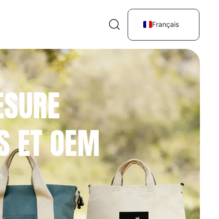
Français
ESURE
S ET OEM
n