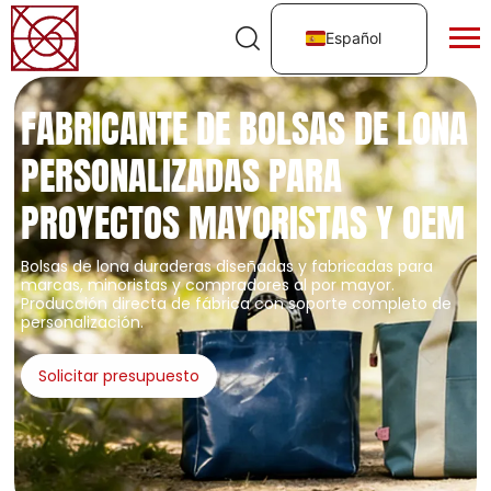
Español
FABRICANTE DE BOLSAS DE LONA
PERSONALIZADAS PARA
PROYECTOS MAYORISTAS Y OEM
Bolsas de lona duraderas diseñadas y fabricadas para
marcas, minoristas y compradores al por mayor.
Producción directa de fábrica con soporte completo de
personalización.
Solicitar presupuesto