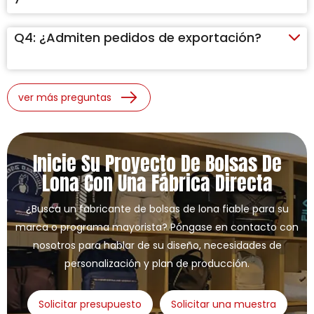
Q4:
¿Admiten pedidos de exportación?
ver más preguntas
Inicie Su Proyecto De Bolsas De
Lona Con Una Fábrica Directa
¿Busca un fabricante de bolsas de lona fiable para su
marca o programa mayorista? Póngase en contacto con
nosotros para hablar de su diseño, necesidades de
personalización y plan de producción.
Solicitar presupuesto
Solicitar una muestra