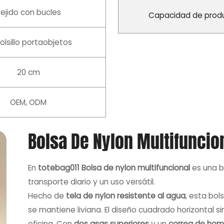
ejido con bucles
Capacidad de prod
bolsillo portaobjetos
20 cm
OEM, ODM
Bolsa De Nylon Multifuncio
En
totebag011 Bolsa de nylon multifuncional
es una b
transporte diario y un uso versátil.
Hecho de
tela de nylon resistente al agua
, esta bol
se mantiene liviana. El diseño cuadrado horizontal
oficina. Con
dos asas superiores
y un
correa de hom