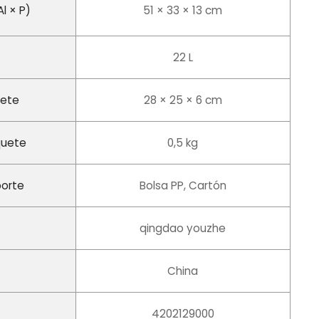
l × P)
51 × 33 × 13 cm
22 L
uete
28 × 25 × 6 cm
quete
0,5 kg
porte
Bolsa PP, Cartón
qingdao youzhe
China
4202129000