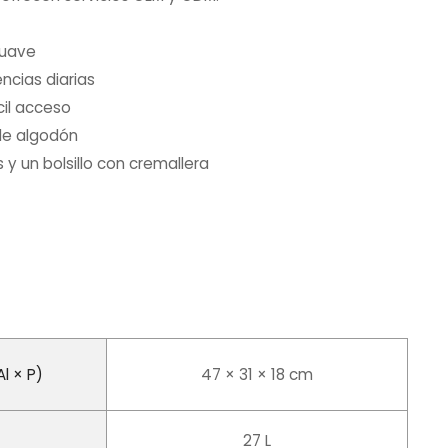
suave
ncias diarias
cil acceso
de algodón
 y un bolsillo con cremallera
M
l × P)
47 × 31 × 18 cm
27 L