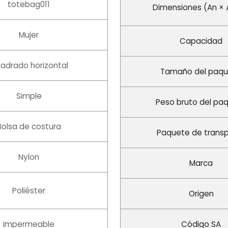
totebag011
Dimensiones (An × A
Mujer
Capacidad
adrado horizontal
Tamaño del paq
Simple
Peso bruto del pa
Bolsa de costura
Paquete de trans
Nylon
Marca
Poliéster
Origen
Impermeable
Código SA