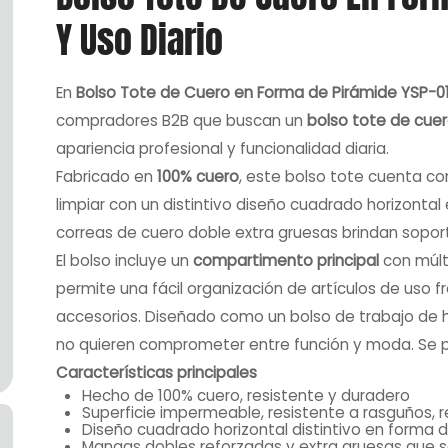
Y Uso Diario
En
Bolso Tote de Cuero en Forma de Pirámide YSP-01
compradores B2B que buscan un
bolso tote de cue
apariencia profesional y funcionalidad diaria.
Fabricado en
100% cuero
, este bolso tote cuenta co
limpiar con un distintivo diseño cuadrado horizontal
correas de cuero doble extra gruesas brindan soporte
El bolso incluye un
compartimento principal
con múlt
permite una fácil organización de artículos de uso f
accesorios. Diseñado como un bolso de trabajo de
no quieren comprometer entre función y moda. Se
Características principales
Hecho de 100% cuero, resistente y duradero
Superficie impermeable, resistente a rasguños, r
Diseño cuadrado horizontal distintivo en forma 
Mangas dobles reforzadas y extra gruesas que so