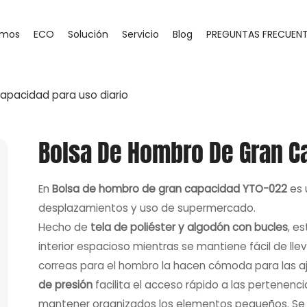
omos
ECO
Solución
Servicio
Blog
PREGUNTAS FRECUEN
apacidad para uso diario
Bolsa De Hombro De Gran Ca
En
Bolsa de hombro de gran capacidad YTO-022
es 
desplazamientos y uso de supermercado.
Hecho de
tela de poliéster y algodón con bucles
, e
interior espacioso mientras se mantiene fácil de lleva
correas para el hombro la hacen cómoda para las aj
de presión
facilita el acceso rápido a las pertenenci
mantener organizados los elementos pequeños. Se 