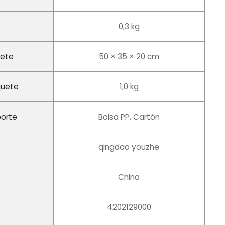
0,3 kg
uete
50 × 35 × 20 cm
quete
1,0 kg
porte
Bolsa PP, Cartón
qingdao youzhe
China
4202129000