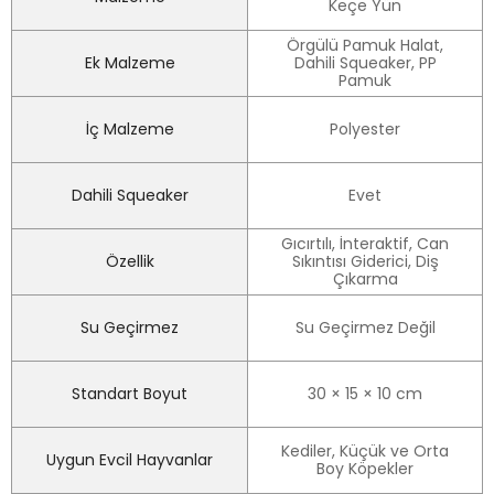
Keçe Yün
Örgülü Pamuk Halat,
Ek Malzeme
Dahili Squeaker, PP
Pamuk
İç Malzeme
Polyester
Dahili Squeaker
Evet
Gıcırtılı, İnteraktif, Can
Özellik
Sıkıntısı Giderici, Diş
Çıkarma
Su Geçirmez
Su Geçirmez Değil
Standart Boyut
30 × 15 × 10 cm
Kediler, Küçük ve Orta
Uygun Evcil Hayvanlar
Boy Köpekler