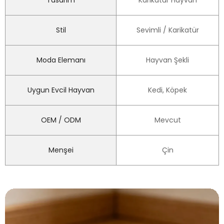
Tasarım
Karikatür Hayvan
Stil
Sevimli / Karikatür
Moda Elemanı
Hayvan Şekli
Uygun Evcil Hayvan
Kedi, Köpek
OEM / ODM
Mevcut
Menşei
Çin