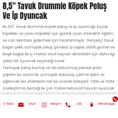
8,5″ Tavuk Drummie Köpek Peluş
Ve İp Oyuncak
Bu 8,5" tavuk drummie köpek peluş ve ip oyuncağı, küçük
köpekler ve yavru köpekler için günlük oyun, interaktif eğitim
ve can sıkıntısını gidermek için tasarlanmıştır. Gerçekçi tavuk
baget şekli, yumuşak peluş gövdesi, ip yapısı, dahili gıcırtısı ve
kırışık kağıdı ile iç mekan evcil hayvan aktiviteleri için daha ilgi
çekici bir oyuncak seçeneği sunar.
Yumuşak peluş kumaş ve sıkı dokunmuş pamuk ipten
yapılan bu oyuncak, yumuşak dokunuş, çekme işlevi ve
eğlenceli ses efektlerini tek bir üründe birleştirir. OEM ve ODM
özelleştirme desteği ile çok malzemeli evcil hayvan oyuncak
ürünleri arayan evcil hayvan markaları, perakendeciler ve
toptan alıcılar için uygundur. Bu konumlandırma, referans
E-Mail
Ürün
İletişim
Üst
WhatsApp
sayfasında listelenen malzemeler, işlevler ve oyuncak
yapısına dayanmaktadır.