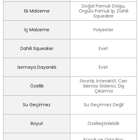
Doğal Pamuk Dolgu,
Ek Malzeme
Örgülü Pamuk İp, Dahili
Squeaker
İç Malzeme
Polyester
Dahili Squeaker
Evet
Isırmaya Dayanıklı
Evet
Gıcırtılı, İnteraktif, Can
Özellik
Sıkıntısı Giderici, Diş
Çıkarma
Su Geçirmez
Su Geçirmez Değil
Boyut
Özelleştirilebilir
Küçük ve Orta Boy