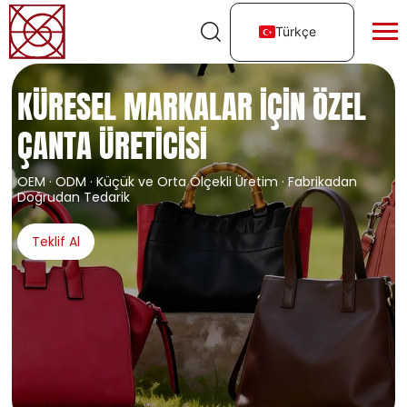
Türkçe
KÜRESEL MARKALAR IÇIN ÖZEL
ÇANTA ÜRETICISI
OEM · ODM · Küçük ve Orta Ölçekli Üretim · Fabrikadan
Doğrudan Tedarik
Teklif Al