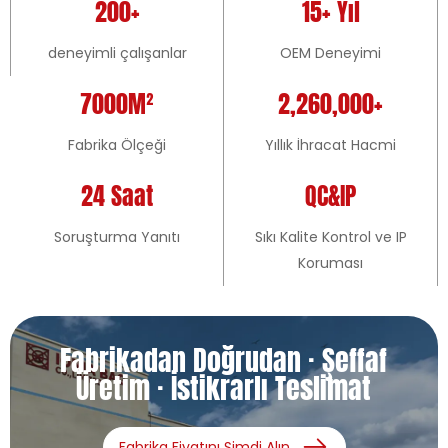
200+
15+ Yıl
deneyimli çalışanlar
OEM Deneyimi
7000M²
2,260,000+
Fabrika Ölçeği
Yıllık İhracat Hacmi
24 Saat
QC&IP
Soruşturma Yanıtı
Sıkı Kalite Kontrol ve IP
Koruması
Fabrikadan Doğrudan · Şeffaf
Üretim · İstikrarlı Teslimat
Fabrika Fiyatını Şimdi Alın