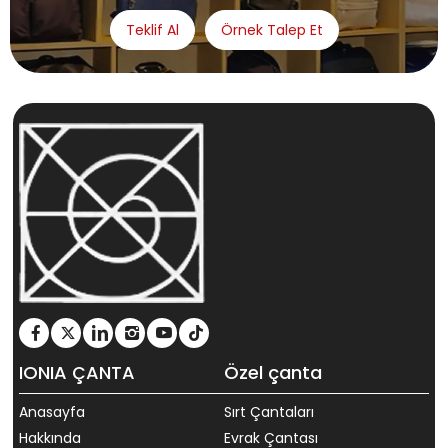
Teklif Al
Örnek Talep Et
IONIA ÇANTA
Özel çanta
Anasayfa
Sırt Çantaları
Hakkında
Evrak Çantası