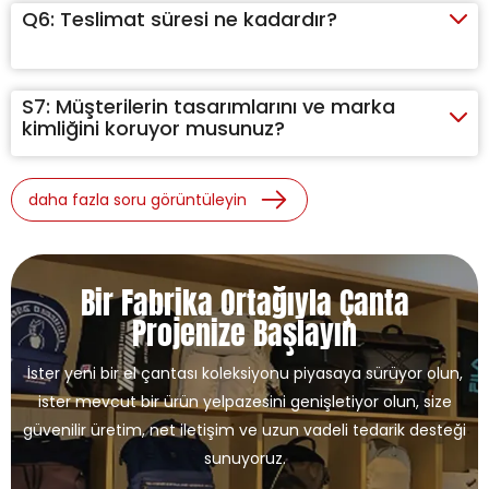
Q6:
Teslimat süresi ne kadardır?
S7:
Müşterilerin tasarımlarını ve marka
kimliğini koruyor musunuz?
daha fazla soru görüntüleyin
Bir Fabrika Ortağıyla Çanta
Projenize Başlayın
İster yeni bir el çantası koleksiyonu piyasaya sürüyor olun,
ister mevcut bir ürün yelpazesini genişletiyor olun, size
güvenilir üretim, net iletişim ve uzun vadeli tedarik desteği
sunuyoruz.