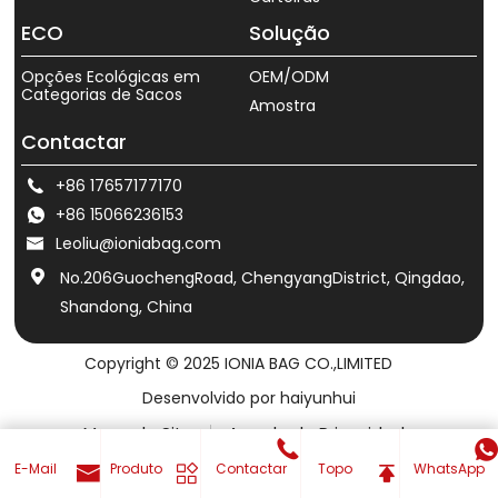
ECO
Solução
Opções Ecológicas em
OEM/ODM
Categorias de Sacos
Amostra
Contactar
+86 17657177170
+86 15066236153
Leoliu@ioniabag.com
No.206GuochengRoad, ChengyangDistrict, Qingdao,
Shandong, China
Copyright © 2025 IONIA BAG CO.,LIMITED
Desenvolvido por haiyunhui
Mapa do Site
Acordo de Privacidade
E-Mail
Produto
Contactar
Topo
WhatsApp