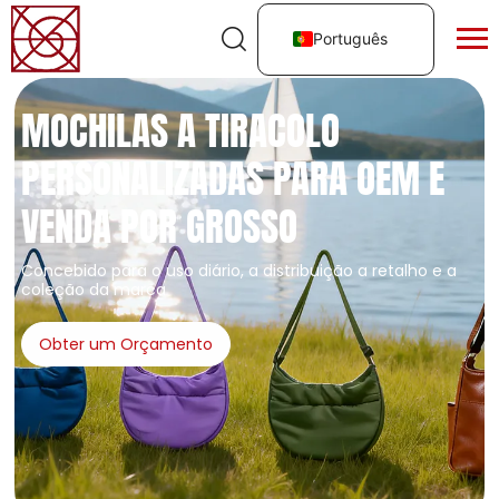
Português
MOCHILAS A TIRACOLO
PERSONALIZADAS PARA OEM E
VENDA POR GROSSO
Concebido para o uso diário, a distribuição a retalho e a
coleção da marca
Obter um Orçamento