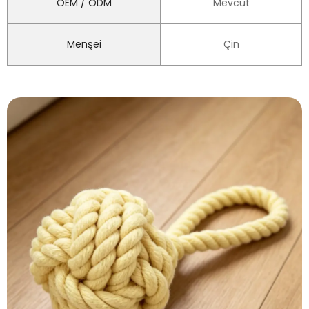
OEM / ODM
Mevcut
Menşei
Çin