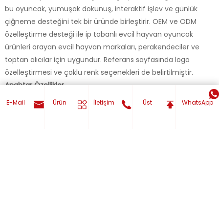
bu oyuncak, yumuşak dokunuş, interaktif işlev ve günlük
çiğneme desteğini tek bir üründe birleştirir. OEM ve ODM
özelleştirme desteği ile ip tabanlı evcil hayvan oyuncak
ürünleri arayan evcil hayvan markaları, perakendeciler ve
toptan alıcılar için uygundur. Referans sayfasında logo
özelleştirmesi ve çoklu renk seçenekleri de belirtilmiştir.
Anahtar Özellikler
Top ve ip kombine evcil hayvan oyuncağı tasarımı
E-Mail
Ürün
İletişim
Üst
WhatsApp
Yumuşak cilt dostu pamuklu malzeme
Kalın örgülü pamuk halat sap
İnteraktif oyun için dahili gıcırtı
Çekiştirme ve getirme oyunları için uygundur
Özelliğinizi hemen alın