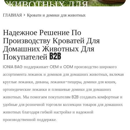
ЖИВОТНЫХ ДЛЯ
БРЕНДОВ, РОЗНИЧНЫХ
ГЛАВНАЯ
>
Кровати и домики для животных
ПРОДАВЦОВ И
Надежное Решение По
ОПТОВЫХ
Производству Кроватей Для
Домашних Животных Для
ПОКУПАТЕЛЕЙ
Покупателей B2B
Лежаки и домики для домашних животных - незаменимые
IONIA BAG поддерживает OEM и ODM производство широкого
товары на рынке комфорта для животных. Покупателям нужны
ассортимента лежанок и домиков для домашних животных, включая
изделия, сочетающие в себе мягкость прикосновений,
привлекательный внешний вид, практичную конструкцию и
круглые лежанки, диваны, лежанки-пещеры, домики для кошек,
стабильное качество.
ортопедические лежанки и плюшевые домики для домашних
животных. Мы помогаем покупателям B2B создавать комфортные и
Получить предложение
удобные для розничной торговли коллекции товаров для домашних
животных благодаря гибкой настройке и надежной
производственной поддержке.