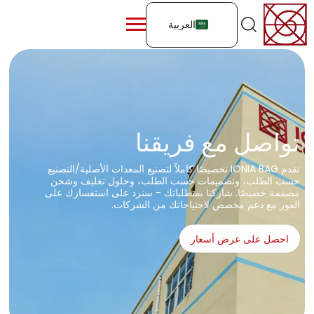
العربية
تواصل مع فريقنا
تقدم IONIA BAG تخصيصًا كاملاً لتصنيع المعدات الأصلية/التصنيع
حسب الطلب، وتصميمات حسب الطلب، وحلول تغليف وشحن
مصممة خصيصًا. شاركنا بمتطلباتك - سنرد على استفسارك على
الفور مع دعم مخصص لاحتياجاتك من الشركات.
احصل على عرض أسعار