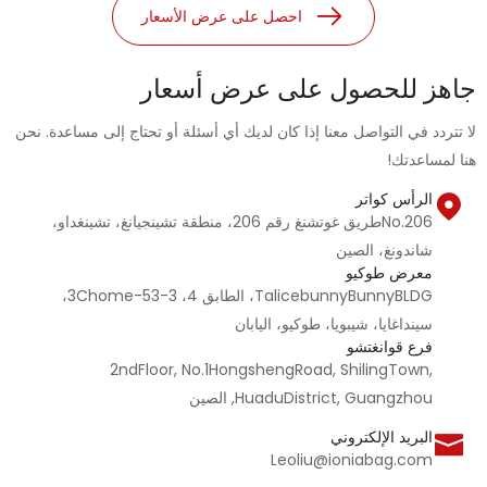
احصل على عرض الأسعار
جاهز للحصول على عرض أسعار
لا تتردد في التواصل معنا إذا كان لديك أي أسئلة أو تحتاج إلى مساعدة. نحن
هنا لمساعدتك!
الرأس كواتر
No.206طريق غوتشنغ رقم 206، منطقة تشينجيانغ، تشينغداو،
شاندونغ، الصين
معرض طوكيو
TalicebunnyBunnyBLDG، الطابق 4، 3Chome-53-3،
سينداغايا، شيبويا، طوكيو، اليابان
فرع قوانغتشو
2ndFloor, No.1HongshengRoad, ShilingTown,
HuaduDistrict, Guangzhou, الصين
البريد الإلكتروني
Leoliu@ioniabag.com