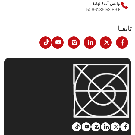
واتس آب/الهاتف
+86 15066236153
تابعنا