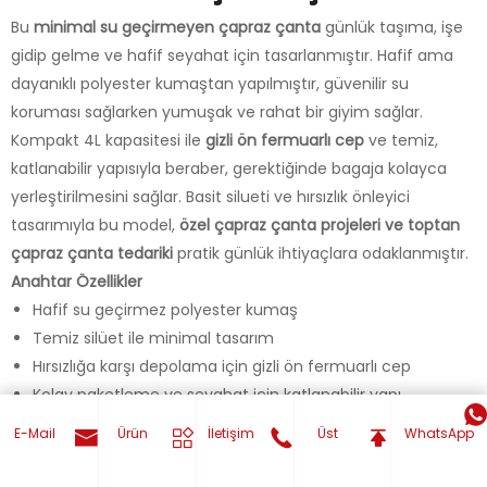
Bu
minimal su geçirmeyen çapraz çanta
günlük taşıma, işe
gidip gelme ve hafif seyahat için tasarlanmıştır. Hafif ama
dayanıklı polyester kumaştan yapılmıştır, güvenilir su
koruması sağlarken yumuşak ve rahat bir giyim sağlar.
Kompakt 4L kapasitesi ile
gizli ön fermuarlı cep
ve temiz,
katlanabilir yapısıyla beraber, gerektiğinde bagaja kolayca
yerleştirilmesini sağlar. Basit silueti ve hırsızlık önleyici
tasarımıyla bu model,
özel çapraz çanta projeleri ve toptan
çapraz çanta tedariki
pratik günlük ihtiyaçlara odaklanmıştır.
Anahtar Özellikler
Hafif su geçirmez polyester kumaş
Temiz silüet ile minimal tasarım
Hırsızlığa karşı depolama için gizli ön fermuarlı cep
Kolay paketleme ve seyahat için katlanabilir yapı
Omuz veya çapraz taşıma için ayarlanabilir omuz askısı
E-Mail
Ürün
İletişim
Üst
WhatsApp
Özelliğinizi hemen alın