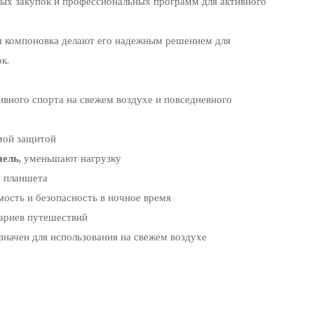
вых закупок и профессиональных программ для активного
я компоновка делают его надежным решением для
к.
тивного спорта на свежем воздухе и повседневного
емой защитой
нель
, уменьшают нагрузку
я планшета
мость и безопасность в ночное время
нариев путешествий
азначен для использования на свежем воздухе