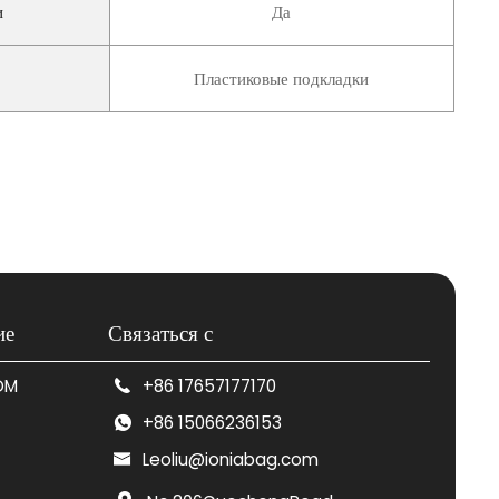
и
Да
Пластиковые подкладки
ие
Связаться с
DM
+86 17657177170
+86 15066236153
Leoliu@ioniabag.com