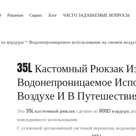
О
Решение
Сервис
Блог
ЧАСТО ЗАДАВАЕМЫЕ ВОПРОСЫ
 из кордуры – Водонепроницаемое использование на свежем воздух
35L Кастомный Рюкзак Из
Водонепроницаемое Исп
Воздухе И В Путешестви
Это
35L кастомный рюкзак
сделано из
900D кордура
, р
повседневного использования.
С усиленной эргономичной системой переноски, водонеп