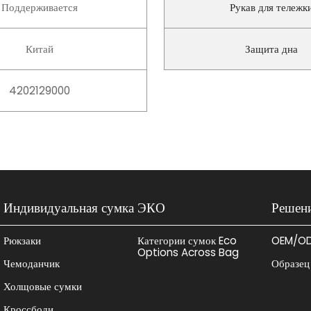
Поддерживается
Рукав для тележк
Китай
Защита дна
4202129000
Индивидуальная сумка
ЭКО
Решен
Рюкзаки
Категории сумок Eco
OEM/O
Options Across Bag
Чемоданчик
Образец
Холщовые сумки
Кроссбоди