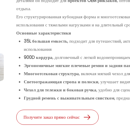
деталями он подходит для
проектов OEM рюкзаков
, опто
отдыха.
Его структурированная кубоидная форма и многоотсекова
использования с тяжелыми нагрузками и на длительный сро
Основные характеристики
35L большая емкость
, подходит для путешествий, ак
использования
900D кордура
, долговечный с легкой водонепроница
Эргономичные мягкие плечевые ремни и задняя па
Многоотсековая структура
, включая мягкий чехол дл
Светоотражающая стропа и полоски
, улучшает види
Чехол для тележки и боковая ручка
, удобно для сце
Грудной ремень с выживательным свистком
, предн
Получите заказ прямо сейчас