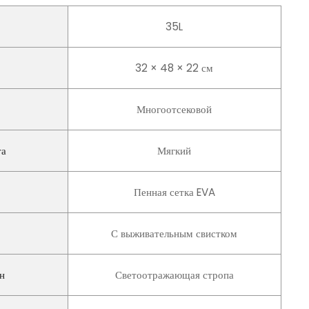
35L
32 × 48 × 22 см
Многоотсековой
та
Мягкий
Пенная сетка EVA
С выживательным свистком
н
Светоотражающая стропа