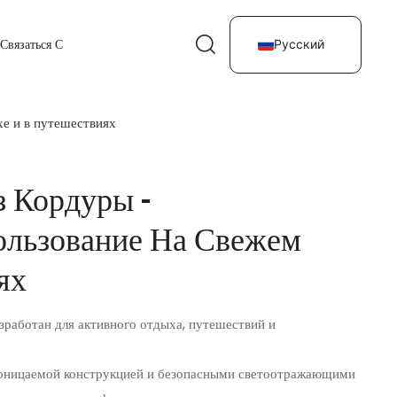
Связаться С
Русский
е и в путешествиях
 Кордуры –
ользование На Свежем
ях
азработан для активного отдыха, путешествий и
роницаемой конструкцией и безопасными светоотражающими