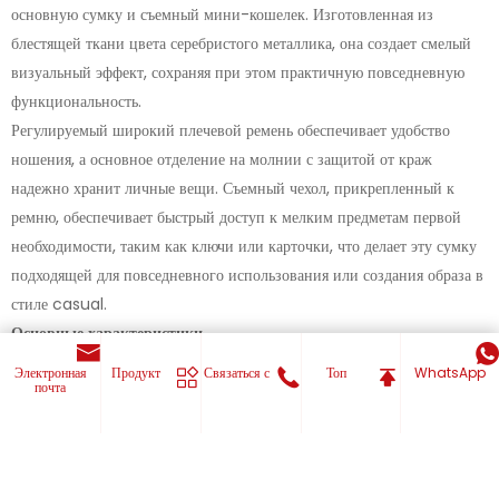
основную сумку и съемный мини-кошелек. Изготовленная из
блестящей ткани цвета серебристого металлика, она создает смелый
визуальный эффект, сохраняя при этом практичную повседневную
функциональность.
Регулируемый широкий плечевой ремень обеспечивает удобство
ношения, а основное отделение на молнии с защитой от краж
надежно хранит личные вещи. Съемный чехол, прикрепленный к
ремню, обеспечивает быстрый доступ к мелким предметам первой
необходимости, таким как ключи или карточки, что делает эту сумку
подходящей для повседневного использования или создания образа в
стиле casual.
Основные характеристики
Блестящая серебристая ткань цвета металлик с современной
Электронная
Продукт
Связаться с
Топ
WhatsApp
почта
светоотражающей отделкой
Конструкция 2-в-1 со съемным мини-чехлом на ремешке
Регулируемый плечевой ремень для удобного ношения через
плечо