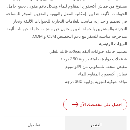
مصنوع من قماش أكسفورد المقاوم للماء وهيكل دعم مقوى، يجمع حامل
الحيوانات الأليفة هذا بين إمكانية التنقل والتهوية والتخزين الموفر للمساحة
في تصميم واحد. إنه مناسب للعلامات التجارية للحيوانات الأليفة وتجار
التجزئة والمشترين بالجملة الذين يبحثون عن منتجات حاملة حيوانات أليفة
متدحرجة مناسبة للسفر مع دعم التخصيص OEM و ODM.
الميزات الرئيسية
تصميم حاملة حيوانات أليفة بعجلات قابلة للطي
4 عجلات دوارة صامتة بزاوية 360 درجة
مقبض سحب تلسكوبي من الألومنيوم
قماش أكسفورد المقاوم للماء
نوافذ شبكية للتهوية بزاوية 360 درجة
احصل على مخصصك الآن
العنصر
تفاصيل