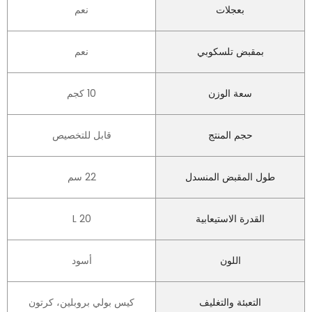
بعجلات
نعم
بمقبض تلسكوبي
نعم
سعة الوزن
10 كجم
حجم المنتج
قابل للتخصيص
طول المقبض المنسدل
22 سم
القدرة الاستيعابية
20 L
اللون
أسود
التعبئة والتغليف
كيس بولي بروبلين، كرتون