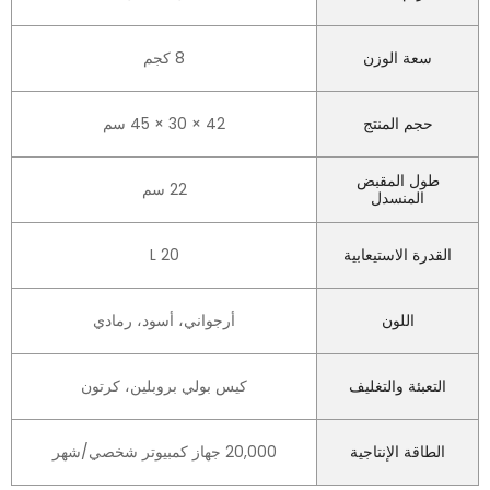
سعة الوزن
8 كجم
حجم المنتج
42 × 30 × 45 سم
طول المقبض
22 سم
المنسدل
القدرة الاستيعابية
20 L
اللون
أرجواني، أسود، رمادي
التعبئة والتغليف
كيس بولي بروبلين، كرتون
الطاقة الإنتاجية
20,000 جهاز كمبيوتر شخصي/شهر