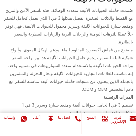
صُممت حاملة الحيوانات الأليفة متعددة الوظائف هذه للسفر الآمن والمريح
مع القطط والكلاب الصغيرة. بفضل هيكلها 3 في 1 الذي يعمل كحامل للسفر
ومقعد سيارة للحيوانات الأليفة وسرير محمول للحيوانات الأليفة، فهي توفر
حلاً عمليًا للنزهات اليومية والرحلات البرية والزيارات البيطرية والسفر
بالطائرة.
مصنوع من قماش أكسفورد المقاوم للماء، ودعم الهيكل المقوى، وألواح
شبكية قابلة للتنفس، يجمع حامل الحيوانات الأليفة هذا بين راحة السفر
وراحة الحيوانات الأليفة والاستخدام متعدد السيناريوهات في تصميم واحد.
إنه مناسب للعلامات التجارية للحيوانات الأليفة وتجار التجزئة والمشترين
بالجملة الذين يبحثون عن منتجات حاملة حيوانات أليفة مناسبة للسفر مع
دعم التخصيص OEM و ODM.
الميزات الرئيسية
تصميم 3 في 1 لحامل حيوانات أليفة ومقعد سيارة وسرير 3 في 1
هيكل متوافق داخل مقصورة الطائرة
البريد
المنتج
اتصل بنا
أعلى
واتساب
ألواح شبكية من 3 جوانب لتدفق هواء أفضل
الإلكتروني
قماش أكسفورد المقاوم للماء