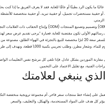
ًا ما يكون الرد بطيئًا أو عامًّا للغاية. فقد لا يعرف الفريق ما إذا كنت بح
، أو حقيبة مستحضرات تجميل، أو حقيبة تبريد، أو حقيبة متخصصة للأنشطة ا
الزمني.
بصفتنا شركة مقرها الصين متخصصة في تصنيع المعدات الأصلية (OEM) وتصميم وتصنيع المنتجات (ODM) وإنتاج الحقائب ذات الع
 رسالتهم الأولى تكون مقتضبة للغاية. فعبارة “يرجى تقديم عرض سعر لهذ
الحقيبة” ليست كافية. الرسالة الأفضل هي: “نحتاج إلى حقيبة ظهر للسفر سعة 20 لترًا مخصصة للبيع بالتجزئة في الهواء الطلق، 
600D أو النايلون، مع جيب مخصص للكمبيوتر المحمول، وطلاء مقاوم للماء، وشعار مطرز، وطلب تجريبي بكمية 
ى مقارنة الموردين بشكل عادل. فإذا تلقى كل مرشح نفس التعليمات الواض
احات الفنية، مع تقليل الاعتماد على التخمين.
الذي ينبغي لعلامتك
عمل على إنشاء خط منتجات سفر فاخر، أم مجموعة ترويجية منخفضة التكل
 يؤثر كل هدف على المواد المستخدمة، والهيكل، والتغليف، والسعر.