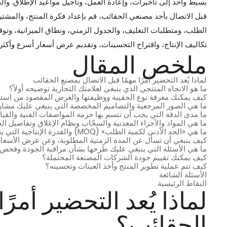
بسيط واحد إلى تأخيرات، وإعادة العمل، وتأجيل مواعيد الإطلاق. وال
قبل الاتصال بأحد مصنعي الحقائب، قم بإعداد فكرة المنتج، والمشت
الطلب، ومتطلبات التغليف، والجدول الزمني، ونطاق الميزانية، وت
تكاليف الإنتاج، واقتراح التحسينات، وتقديم عرض أسعار أسرع وأكثر 
ملخص المقال
لماذا يُعد التحضير أمرًا مهمًا قبل الاتصال بمصنع الحقائب
ما هو الاتجاه المنتجي الذي ينبغي لعلامتك التجارية توضيحه أولاً؟
كيف يمكنك معرفة نوع الحقيبة ووظيفتها والغرض المقصود من است
ما هي الصور المرجعية والتصاميم المخصصة التي ينبغي عليك مشار
ما مدى الدقة التي يجب أن تتسم بها حزمة المواصفات الفنية والقي
ما هي المواد والأجزاء المعدنية والسحّاب ونظام الإغلاق وتفاصيل ال
ما هي «الحد الأدنى لكمية الطلب» (MOQ) والقدرة الإنتاجية التي ينبغي عليك مناقشتها؟
كيف ينبغي أن تسأل عن المدة الزمنية المطلوبة، وعن عرض الأسعار،
ما هي الأسئلة التي ينبغي عليك طرحها بشأن مراقبة الجودة وفحص
كيف يمكنك تقييم جودة الشركات المصنعة المحتملة؟
كيف تتم عملية تطوير المنتج وأخذ العينات وتحسينه؟
الأسئلة الشائعة
النقاط الرئيسية
لماذا يُعد التحضير أمرً
الحقائب؟