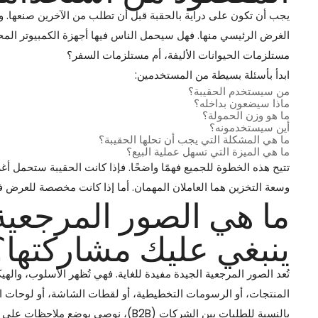
يجب أن تكون على دراية بالحقبة قبل أن تطلب من الآخرين صنعها. وهذ
الغرض الرئيسي منها. فهل سيحمل الناس فيها أجهزة الكمبيوتر المحمو
مستلزمات الحيوانات الأليفة، أم مستلزمات السفر؟
ابدأ بأسئلة بسيطة من المستخدمين:
من سيستخدم الحقيبة؟
ماذا سيضعون بداخله؟
ما هو وزن الحمولة؟
أين سيستخدمونه؟
ما هي المشكلة التي يجب أن تحلها الحقيبة؟
ما هي الميزة التي تسهل عملية البيع؟
تتيح هذه الخطوة للجميع فهمًا واضحًا. فإذا كانت الحقيبة ستحمل أغ
وسعة التخزين هما العاملان المهمان. أما إذا كانت مخصصة للعرض في 
ما هي الصور المرجعية
ينبغي عليك مشاركتها؟
تُعد الصور المرجعية الجيدة مفيدة للغاية. فهي تُظهر الأسلوب، و
المنتجات، أو الرسومات التخطيطية، أو لقطات الشاشة، أو لوحات الإل
بالنسبة للطلبات بين الشركات (B2B)، نوصي بوضع ملاحظات على كل صورة مثل: