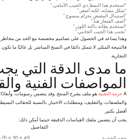
“استخدم هذا النمط ذي الجيب الأمامي.”
“شكل مشابه، لكنه أصغر.”
“استبدال المقبض بحزام منسوج.”
“أضف الشعار هنا.”
“استخدم بطانة داكنة اللون.”
“تجنب هذا الجيب الجانبي.”
وهذا يساعد في الحصول على تصاميم مخصصة مع الحد من مخاطر انته
فالنتيجة المثلى لا تتمثل دائمًا في النسخ المباشر. بل غالبًا ما تك
التجارية.
ما مدى الدقة التي يج
المواصفات الفنية والق
A
حزمة التقنية
هو ملف يشرح المنتج. وقد يتضمن رسومات، وأبعادًا، و
والملصقات، والتغليف، ومتطلبات الاختبار. بالنسبة للحقائب البسيط
أفضل بكثير.
يجب أن يتضمن ملفك القياسات الدقيقة حيثما أمكن ذلك:
التفاصيل
حجم الحقيبة
45 × 30 × 15 سم