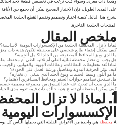
وهدية ذات مغزى. وسواء كنت ترغب في تخصيص قطعة لأحد أحبائك، أ
على المدى الطويل، فإن الاختيار الصحيح يمكن أن يجمع بين الأناقة و
يشرح هذا الدليل كيفية اختيار وتصميم وتقييم القطع الجلدية المخ
المنتجات الجلدية الفاخرة.
ملخص المقال
لماذا لا تزال المحفظة الجلدية من الإكسسوارات اليومية الأساسية؟
كيف يمكنك إضفاء طابع شخصي على محفظة لتكون هدية ذات مغز
ما الذي يميز المحافظ المصنوعة من الجلد الكامل الحبيبة؟
هل يجب أن تختار محفظة ثنائية الطي أم ثلاثية الطي أم محفظة بطا
لماذا تُعد تخطيطات البطاقات، وبطاقات الهوية، والفواتير، والجيب 
كيف تؤثر الحرفية اليدوية وتفاصيل ورشة العمل على الجودة؟
ما هو اللون ونمط الحبيبات ونوع الجلد الذي ينبغي أن تختاره؟
هل تستحق تصاميم جوازات السفر ومحافظ المسافرين الاهتمام؟
ما الذي يجب أن تبحث عنه عند التسوق من مجموعة مصممة خصيصً
كيف يمكن لمحفظة أن تصبح هدية خالدة ذات قيمة تدوم مدى الحياة
1. لماذا لا تزال المحف
الإكسسوارات اليومية 
A
محفظة
هي واحدة من الأغراض القليلة التي يحملها الناس كل يوم 