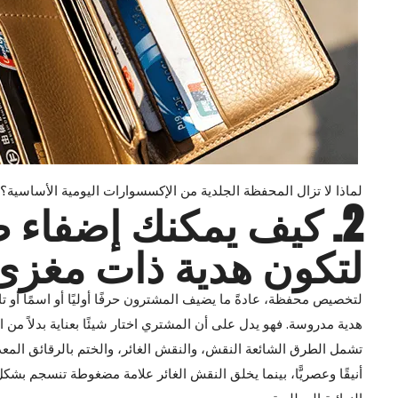
لماذا لا تزال المحفظة الجلدية من الإكسسوارات اليومية الأساسية؟
2. كيف يمكنك إضفا
لتكون هدية ذات مغزى
لتخصيص محفظة، عادةً ما يضيف المشترون حرفًا أوليًا أو اسمًا أو 
هدية مدروسة. فهو يدل على أن المشتري اختار شيئًا بعناية بدلاً من ال
تشمل الطرق الشائعة النقش، والنقش الغائر، والختم بالرقائق المعدنية
أنيقًا وعصريًّا، بينما يخلق النقش الغائر علامة مضغوطة تنسجم بشك