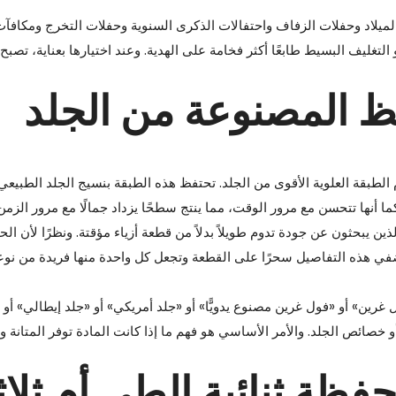
يلاد وحفلات الزفاف واحتفالات الذكرى السنوية وحفلات التخرج ومكافآ
لتغليف البسيط طابعًا أكثر فخامة على الهدية. وعند اختيارها بعناية، تصبح
افظ المصنوعة من الجلد
الطبقة العلوية الأقوى من الجلد. تحتفظ هذه الطبقة بنسيج الجلد الطبيعي
 أنها تتحسن مع مرور الوقت، مما ينتج سطحًا يزداد جمالًا مع مرور الزمن
ين يبحثون عن جودة تدوم طويلاً بدلاً من قطعة أزياء مؤقتة. ونظرًا لأن الح
في هذه التفاصيل سحرًا على القطعة وتجعل كل واحدة منها فريدة من نوع
ين» أو «فول غرين مصنوع يدويًّا» أو «جلد أمريكي» أو «جلد إيطالي» أو 
أو خصائص الجلد. والأمر الأساسي هو فهم ما إذا كانت المادة توفر المتانة وا
فظة ثنائية الطي أم ثلاث