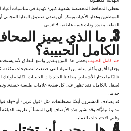
النهائية المطلوبة.
تحظى المحافظ المخصصة بشعبية كبيرة كهدية في مناسبات أعياد الم
الموظفين وهدايا الأعياد. ويمكن أن يضفي صندوق الهدايا المجاني أو ا
القطعة مفيدة وذات قيمة عاطفية لا تُنسى.
3. ما الذي يميز المح
الكامل الحبيبة؟
جلد كامل الحبوب
يحظى هذا النوع بتقدير واسع النطاق لأنه يستخدم 
يجعلها أقوى وأكثر متانة من المواد التي خضعت لتصحيحات مكثفة. كما
غالبًا ما يختار الأشخاص محافظ الجلد ذات الحبيبات الكاملة أولئك الذ
تُصقل بالكامل، فقد تظهر على كل قطعة علامات طبيعية خفيفة. وتض
حد ما.
قد يصادف المشترون أيضًا مصطلحات مثل «فول غرين» أو «جلد فول غر
مدبوغ نباتيًّا». وقد تشير هذه الأوصاف إلى المنشأ أو طريقة الدباغة 
وتلبي الاحتياجات العملية.
4. هل يجب أن تختار مح